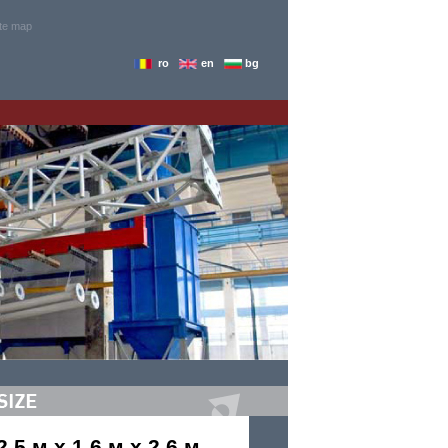
ite map
ro
en
bg
2,5 м x 1,6 м x 2,6 м