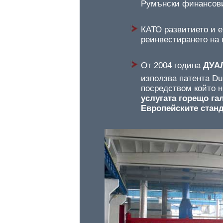
Румънски финансови
КАТО
развитието и е
реинвестирането на 
От 2004
година
ДУА
използва патента Du
посредством който н
услугата горещо га
Европейските станд