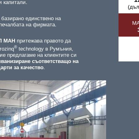
 капитали.
(дъл
 базирано единствено на
МА
печалбата на фирмата.
Л МАН
притежава правото да
®
rozinq
technology в Румъния,
ие предлагаме на клиентите си
лванизиране съответстващо на
арти за качество
.